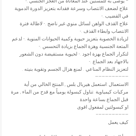
– يوصى به للمسنين عند المعاناة من العجز الجنسي .-
علاج لضعف الانتصاب وسرعة فقدانه بتعزيز الدورة الدموية
في القضيب .-
علاج القذف الواهن لسائل منوي غير ناضج .- لاطالة فترة
الانتصاب وابطاء القذف .-
لزيادة الخصوبة بتعزيز حيوية وكمية الحيوانات المنوية .- لدعم
المتعة الجنسية وهزة الجماع بزيادة التحسس .-
لتكرار الجماع بهزة اجود .- لحيوية مستفيضة دون الشعور
بالاجهاد بعد الجماع .-
لتعزيز النظام المناعي . لمنع هزال الجسم وتقوية بنيته .
——————————
الاستعمال :استعمل هيربال بلس , المنتج الخالي من أية
مركبات كيمياوية .تناول كبسولة يومياً مع قدح من الماء , مرة
قبل الجماع بساعة واحدة
او كبسولتين لمفعول اقوى
—————————–
كيف يعمل