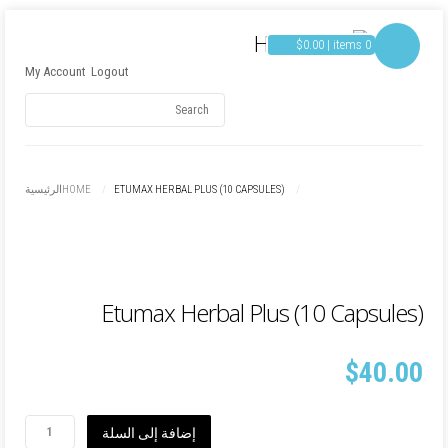
$
0.00
items 0 |
My Account
Logout
Username
ETUMAX HERBAL PLUS (10 CAPSULES)
HOME
الرئيسية
Password
Remember Me
Etumax Herbal Plus (10 Capsules)
$
40.00
كمية
إضافة إلى السلة
Etumax