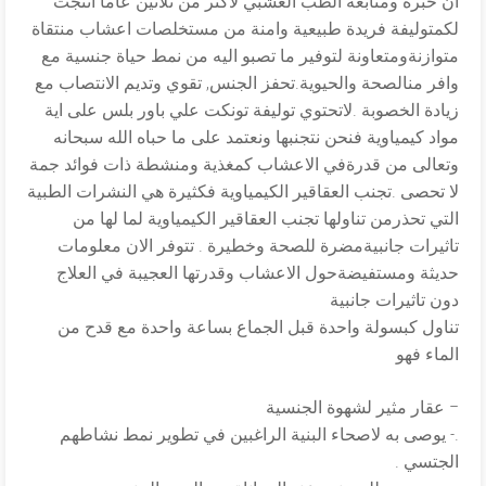
ان خبرة ومتابعة الطب العشبي لاكثر من ثلاثين عاما انتجت
لكمتوليفة فريدة طبيعية وامنة من مستخلصات اعشاب منتقاة
متوازنةومتعاونة لتوفير ما تصبو اليه من نمط حياة جنسية مع
وافر منالصحة والحيوية.تحفز الجنس, تقوي وتديم الانتصاب مع
زيادة الخصوبة .لاتحتوي توليفة تونكت علي باور بلس على اية
مواد كيمياوية فنحن نتجنبها ونعتمد على ما حباه الله سبحانه
وتعالى من قدرةفي الاعشاب كمغذية ومنشطة ذات فوائد جمة
لا تحصى .تجنب العقاقير الكيمياوية فكثيرة هي النشرات الطبية
التي تحذرمن تناولها تجنب العقاقير الكيمياوية لما لها من
تاثيرات جانبيةمضرة للصحة وخطيرة . تتوفر الان معلومات
حديثة ومستفيضةحول الاعشاب وقدرتها العجيبة في العلاج
دون تاثيرات جانبية
تناول كبسولة واحدة قبل الجماع بساعة واحدة مع قدح من
الماء فهو
– عقار مثير لشهوة الجنسية
.- يوصى به لاصحاء البنية الراغبين في تطوير نمط نشاطهم
الجتسي .