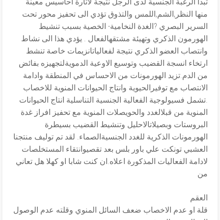
تبدأ الرغبة الجنسية لدى الرجل نتيجة لاثارة احاسيس معينة
منها النظر,الشم,اللمس والتذوق تؤدي الى تحفيز محور تحت
السرير البصري ?الغدة النخامية- الخصية بسبب تنشيط
الهورمون الذكري وتهيئة مشتقهالفعال . يؤدي هذا الى نشاط
وانتصاب العضو الذكري نتيجة لفعالياتانزيمات خاصة تنشط
ارتخاء انسجة القضيب وتوسيع الاوعية الدمويةلتجهيزه بفائض
من الدم.تزيد الهورمونات من الاحساس في المنطقة وادامة
الانتصاب مع توفيرالحيوية وانتاج الحيوانات المنوية للاخصاب
.تشمل فسيولوجية الفعالية الجنسية التناسلية انتاج الحيوانات
المنوية من قبلالغدد والحويصلات المنوية مع تحفيز افراز غدة
البروستات وبصيلاتالاحليل وتنشيط القضيب بسيطرة
الهورمونات الذكرية للغدد الجنسيةالصماء. لقد تم توليف منتجنا
العشبي تونكت علي باور بلس بعد تقصيوانتقاء المستخلصات
لادامة الفعاليات المذكورة اعلاه.ان كنت شابا او كهلا هل تعاني
من
العقم
قلة او عدم الاخصاب ضعف السائل المنوي وقلته عدم الوصول