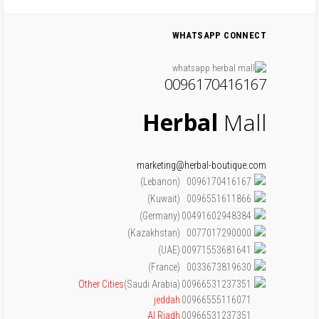
WHATSAPP CONNECT
0096170416167
Herbal
Mall
marketing@herbal-boutique.com
(Lebanon)
0096170416167
(Kuwait)
0096551611866
(Germany)
00491602948384
(Kazakhstan)
0077017290000
(UAE)
00971553681641
(France)
0033673819630
Other Cities
(Saudi Arabia)
00966531237351
jeddah
00966555116071
Al Riadh
00966531237351