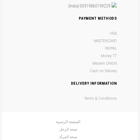
(India)
00919860199229
PAYMENT METHODS
VISA
MASTERCARD
PAYPAL
Money TT
Western UNION
Cash on Delivery
DELIVERY INFORMATION
Terms & Conditions
الصفحة الرئسية
صحة الرجل
صحة المرأة