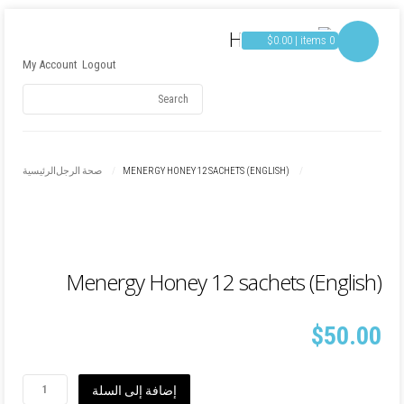
$
0.00
items 0 |
My Account
Logout
Username
(ENGLISH) MENERGY HONEY 12 SACHETS
صحة الرجل
الرئيسية
Password
Remember Me
(English) Menergy Honey 12 sachets
$
50.00
كمية
إضافة إلى السلة
(English)