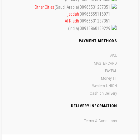
Other Cities
(Saudi Arabia)
00966531237351
jeddah
00966555116071
Al Riadh
00966531237351
(India)
00919860199229
PAYMENT METHODS
VISA
MASTERCARD
PAYPAL
Money TT
Western UNION
Cash on Delivery
DELIVERY INFORMATION
Terms & Conditions