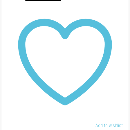
Menergy
Honey
12
sachets
Add to wishlist