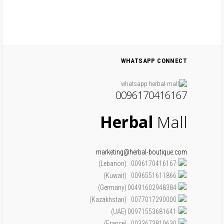
WHATSAPP CONNECT
0096170416167
Herbal
Mall
marketing@herbal-boutique.com
(Lebanon)
0096170416167
(Kuwait)
0096551611866
(Germany)
00491602948384
(Kazakhstan)
0077017290000
(UAE)
00971553681641
(France)
0033673819630